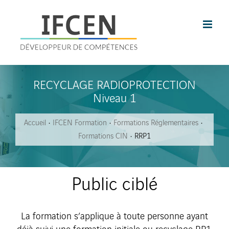
Skip
to
content
RECYCLAGE RADIOPROTECTION
Niveau 1
Accueil
IFCEN Formation
Formations Réglementaires
Formations CIN
RRP1
Public ciblé
La formation s’applique à toute personne ayant