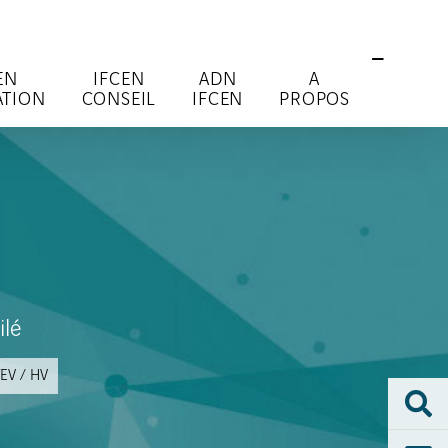
EN
IFCEN
ADN
A
TION
CONSEIL
IFCEN
PROPOS
ilé
Close
Sliding
EV / HV
Bar
Area