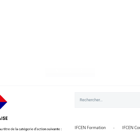
stez votre nucléaire attit
JE FAIS LE TEST
Rechercher
IFCEN Formation
IFCEN Con