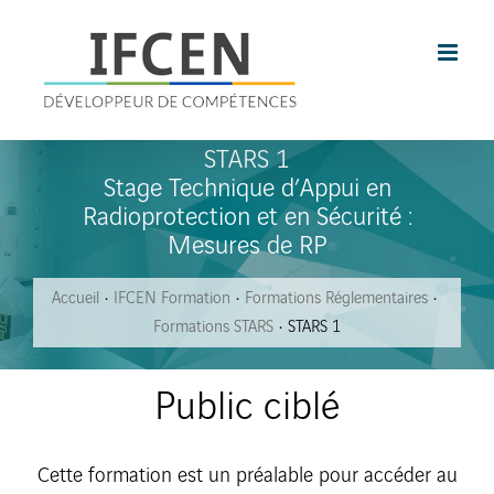
Skip
to
content
STARS 1
Stage Technique d’Appui en
Radioprotection et en Sécurité :
Mesures de RP
Accueil
IFCEN Formation
Formations Réglementaires
Formations STARS
STARS 1
Public ciblé
Cette formation est un préalable pour accéder au