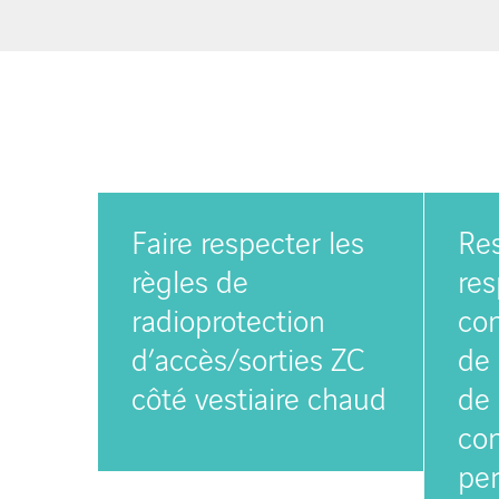
Faire respecter les
Res
règles de
res
radioprotection
con
d’accès/sorties ZC
de
côté vestiaire chaud
de 
con
per