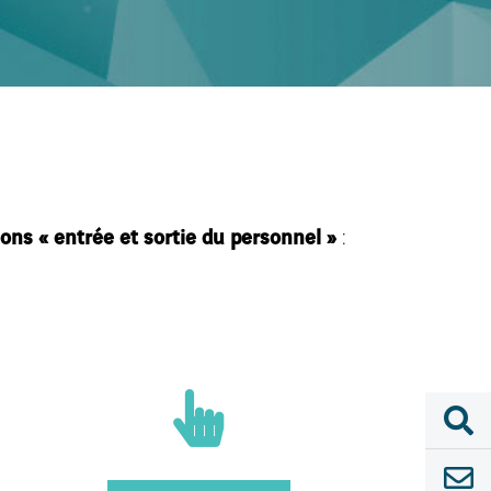
ions « entrée et sortie du personnel »
:
Close
Sliding
Bar
Area