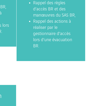
Rappel des règles
BR,
d’accès BR et des
à
manœuvres du SAS BR,
Rappel des actions à
 lors
réaliser par le
R.
gestionnaire d’accès
lors d’une évacuation
BR.
n