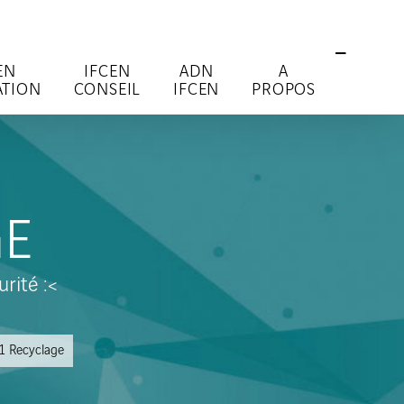
EN
IFCEN
ADN
A
TION
CONSEIL
IFCEN
PROPOS
GE
rité :<
1 Recyclage