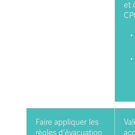
et 
CP
Faire appliquer les
Val
règles d’évacuation
acq