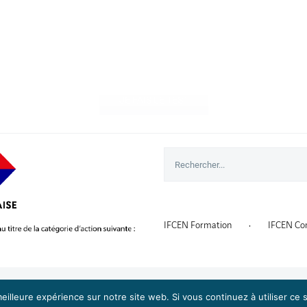
stez votre nucléaire attit
JE FAIS LE TEST
Rechercher
IFCEN Formation
IFCEN Con
eilleure expérience sur notre site web. Si vous continuez à utiliser ce
|
Handicap
|
Taux de Satisfaction
|
RGPD
| Site développé par
Alez PC