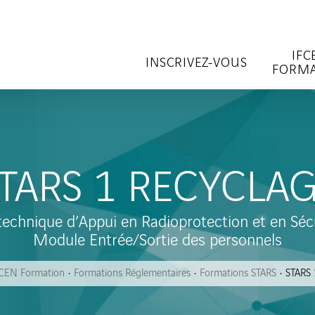
IFC
INSCRIVEZ-VOUS
FORMA
TARS 1 RECYCLA
technique d’Appui en Radioprotection et en Sécu
Module Entrée/Sortie des personnels
CEN Formation
Formations Réglementaires
Formations STARS
STARS 