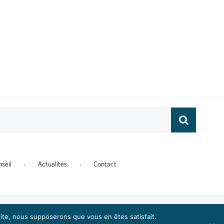
ude
seil
Actualités
Contact
 site, nous supposerons que vous en êtes satisfait.
Facebook
X
LinkedI