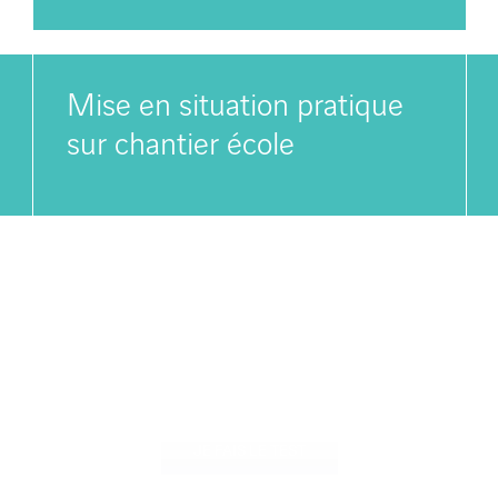
Mise en situation pratique
sur chantier école
stez votre nucléaire attit
JE FAIS LE TEST