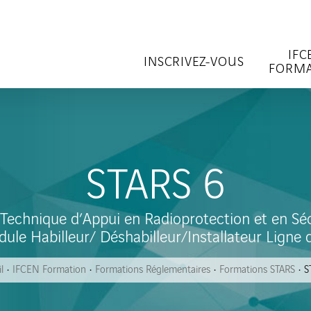
IFC
INSCRIVEZ-VOUS
FORMA
STARS 6
Technique d’Appui en Radioprotection et en Séc
ule Habilleur/ Déshabilleur/Installateur Ligne d
l
IFCEN Formation
Formations Réglementaires
Formations STARS
S