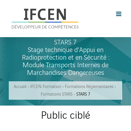
Skip
to
content
STARS 7
Stage technique d’Appui en
Radioprotection et en Sécurité :
Module Transports Internes de
Marchandises Dangereuses
Accueil
IFCEN Formation
Formations Réglementaires
Formations STARS
STARS 7
Public ciblé